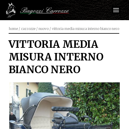
home
/
carrozze
/
nuovo
/
vittoria media misura interno bianco nero
VITTORIA MEDIA
MISURA INTERNO
BIANCO NERO