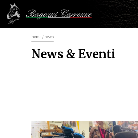
home
/
news
News & Eventi