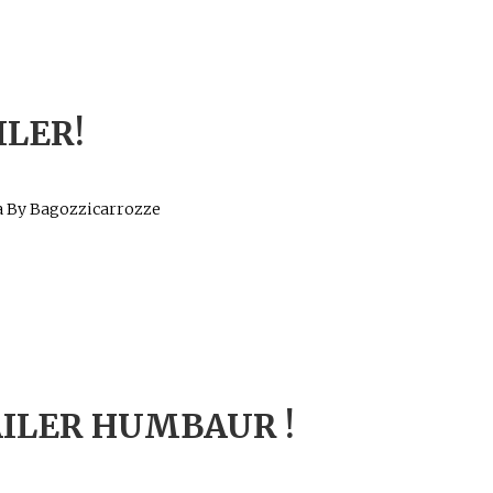
ILER!
na By Bagozzicarrozze
AILER HUMBAUR !