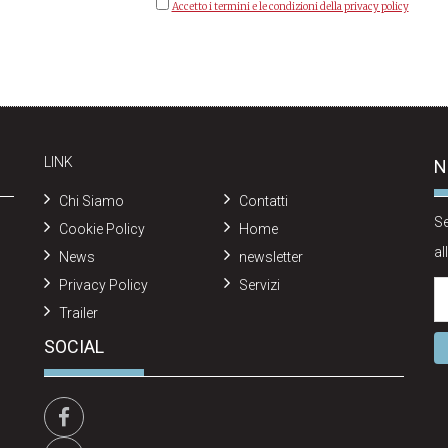
Accetto i termini e le condizioni della privacy policy
LINK
N
Chi Siamo
Contatti
Se
Cookie Policy
Home
al
News
newsletter
Privacy Policy
Servizi
Trailer
SOCIAL