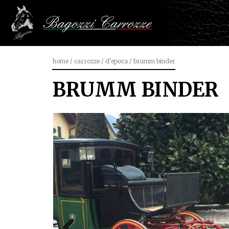
home
/
carrozze
/
d'epoca
/
brumm binder
BRUMM BINDER