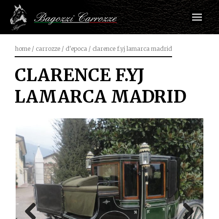
home
/
carrozze
/
d'epoca
/
clarence f.yj lamarca madrid
CLARENCE F.YJ
LAMARCA MADRID