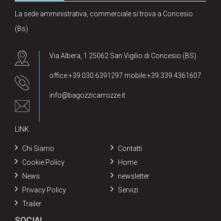
La sede amministrativa, commerciale si trova a Concesio
(Bs)
Via Albera, 1 25062 San Vigilio di Concesio (BS)
office:+39.030.6391297 mobile:+39.339.4361607
info@bagozzicarrozze.it
LINK
Chi Siamo
Contatti
Cookie Policy
Home
News
newsletter
Privacy Policy
Servizi
Trailer
SOCIAL