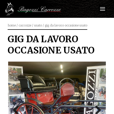
home
/
carrozze
/
usato
/
gig da lavoro occasione usato
GIG DA LAVORO
OCCASIONE USATO