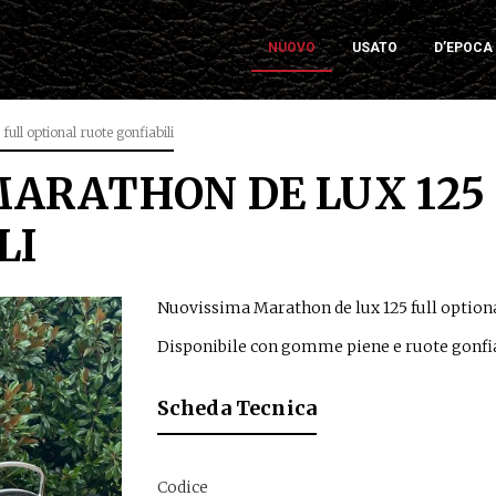
NUOVO
USATO
D’EPOCA
ull optional ruote gonfiabili
MARATHON DE LUX 125
LI
Nuovissima Marathon de lux 125 full optional
Disponibile con gomme piene e ruote gonfia
Scheda Tecnica
Codice