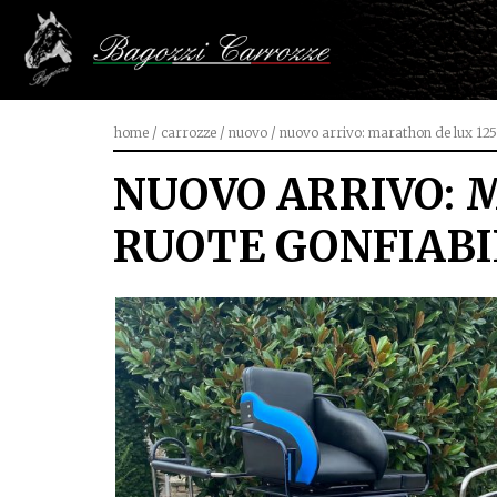
home
/
carrozze
/
nuovo
/
nuovo arrivo: marathon de lux 125 f
NUOVO ARRIVO: 
RUOTE GONFIABI