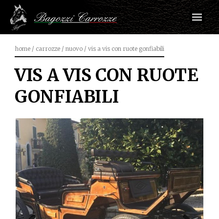
home
/
carrozze
/
nuovo
/
vis a vis con ruote gonfiabili
VIS A VIS CON RUOTE
GONFIABILI