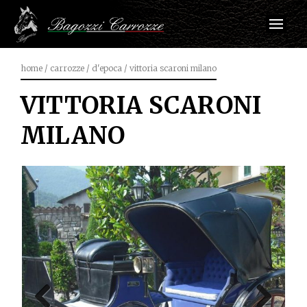
home
/
carrozze
/
d'epoca
/
vittoria scaroni milano
VITTORIA SCARONI
MILANO